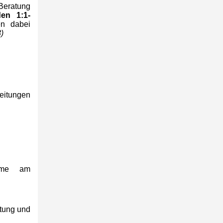
Beratung
den 1:1-
n dabei
)
eitungen
ahme am
itung und