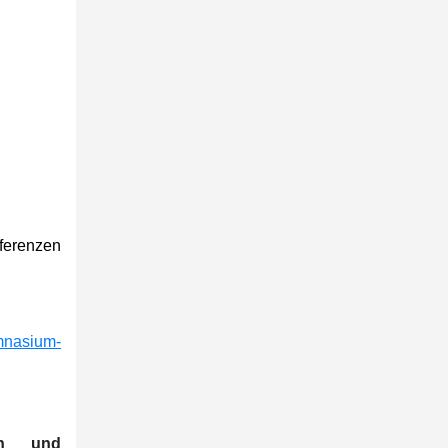
ferenzen
ymnasium-
en und