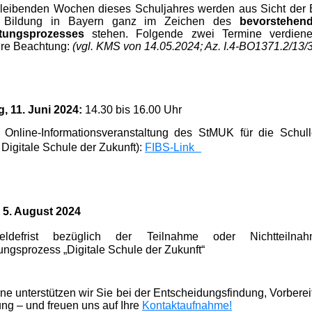
bleibenden Wochen dieses Schuljahres werden aus Sicht der 
le Bildung in Bayern ganz im Zeichen des
bevorstehen
tungsprozesses
stehen. Folgende
zwei Termine verdi
ene
re Beachtung:
(vgl. KMS von 14.05.2024; Az. I.4-BO1371.2/13/3
, 11. Juni 2024:
14.30 bis 16.00 Uhr
e Online-Informationsveranstaltung des StMUK für die Schull
Digitale Schule der Zukunft):
FIBS-Link
 5. August 2024
ldefrist bezüglich der Teilnahme oder Nichtteiln
ungsprozess „Digitale Schule der Zukunft“
ne unterstützen wir Sie bei der Entscheidungsfindung, Vorbere
g – und freuen uns auf Ihre
Ko
ntaktaufnahme!