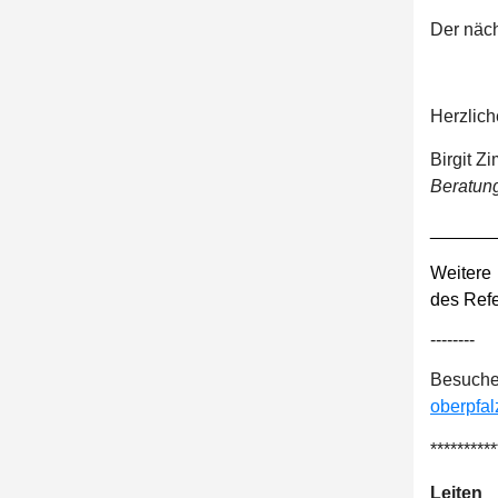
Der näch
Herzlic
Birgit 
Beratung
______
Weitere
des Ref
--------
Besuch
oberpfal
**********
Leite