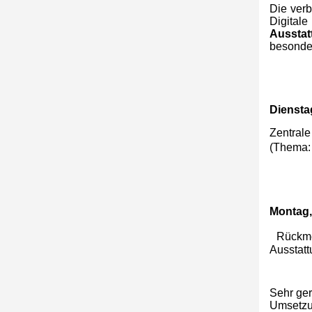
Die ver
Digita
Ausstat
besonde
Dienstag
Zentral
(Thema: 
Montag,
Rückme
Ausstatt
Sehr ger
Umsetzun