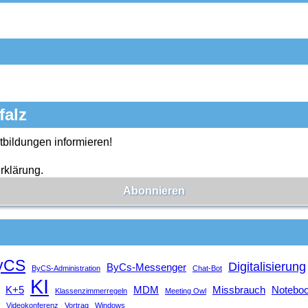
falz
tbildungen informieren!
rklärung.
yCS
Digitalisierung
ByCs-Messenger
ByCS-Administration
Chat-Bot
KI
K+5
MDM
Missbrauch
Notebo
Klassenzimmerregeln
Meeting Owl
Videokonferenz
Vortrag
Windows