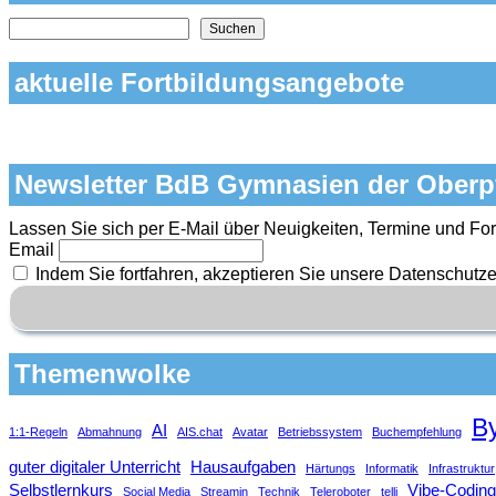
Nach Themen und Inhalten auf der Seite suchen
Suchen
aktuelle Fortbildungsangebote
Newsletter BdB Gymnasien der Oberp
Lassen Sie sich per E-Mail über Neuigkeiten, Termine und For
Email
Indem Sie fortfahren, akzeptieren Sie unsere Datenschutze
Themenwolke
B
AI
1:1-Regeln
Abmahnung
AIS.chat
Avatar
Betriebssystem
Buchempfehlung
guter digitaler Unterricht
Hausaufgaben
Härtungs
Informatik
Infrastruktur
Selbstlernkurs
Vibe-Coding
Social Media
Streamin
Technik
Teleroboter
telli