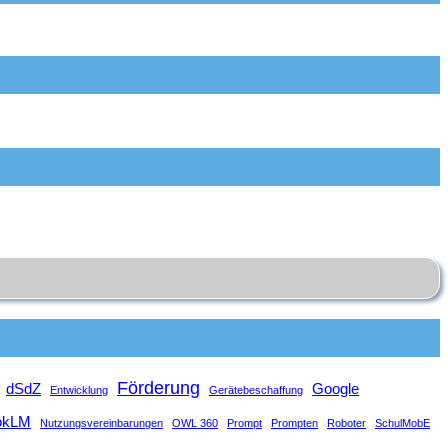
Förderung
dSdZ
Google
Entwicklung
Gerätebeschaffung
okLM
Nutzungsvereinbarungen
OWL 360
Prompt
Prompten
Roboter
SchulMobE