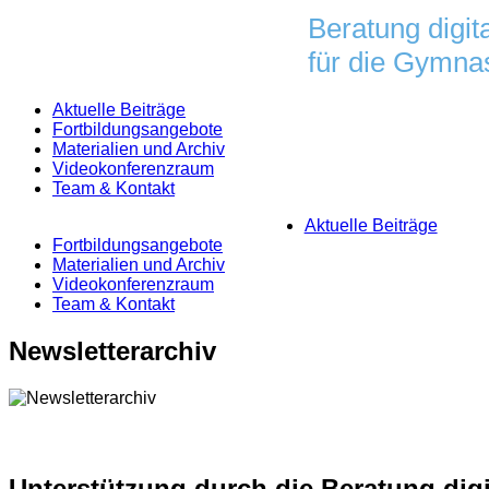
Skip
Beratung digit
to
für die Gymnas
content
Aktuelle Beiträge
Fortbildungsangebote
Materialien und Archiv
Videokonferenzraum
Team & Kontakt
Aktuelle Beiträge
Fortbildungsangebote
Materialien und Archiv
Videokonferenzraum
Team & Kontakt
Newsletterarchiv
Unterstützung durch die Beratung digi