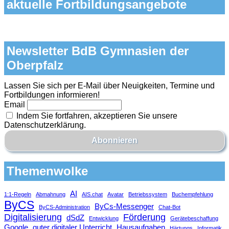
aktuelle Fortbildungsangebote
Newsletter BdB Gymnasien der
Oberpfalz
Lassen Sie sich per E-Mail über Neuigkeiten, Termine und
Fortbildungen informieren!
Email
Indem Sie fortfahren, akzeptieren Sie unsere
Datenschutzerklärung.
Themenwolke
AI
1:1-Regeln
Abmahnung
AIS.chat
Avatar
Betriebssystem
Buchempfehlung
ByCS
ByCs-Messenger
ByCS-Administration
Chat-Bot
Digitalisierung
Förderung
dSdZ
Entwicklung
Gerätebeschaffung
Google
guter digitaler Unterricht
Hausaufgaben
Härtungs
Informatik