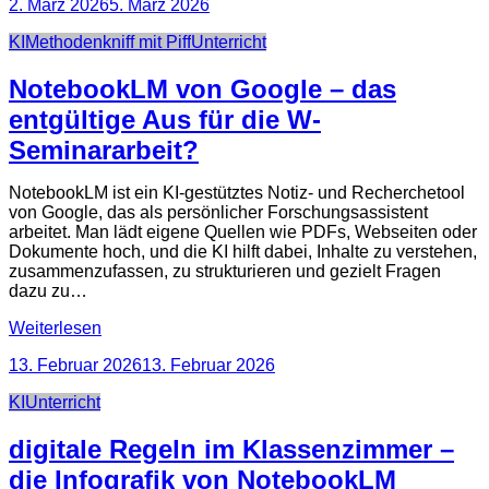
2. März 2026
5. März 2026
Categories
KI
Methodenkniff mit Piff
Unterricht
NotebookLM von Google – das
entgültige Aus für die W-
Seminararbeit?
NotebookLM ist ein KI-gestütztes Notiz- und Recherchetool
von Google, das als persönlicher Forschungsassistent
arbeitet. Man lädt eigene Quellen wie PDFs, Webseiten oder
Dokumente hoch, und die KI hilft dabei, Inhalte zu verstehen,
zusammenzufassen, zu strukturieren und gezielt Fragen
dazu zu…
Weiterlesen
13. Februar 2026
13. Februar 2026
Categories
KI
Unterricht
digitale Regeln im Klassenzimmer –
die Infografik von NotebookLM