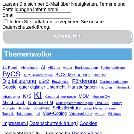
Lassen Sie sich per E-Mail über Neuigkeiten, Termine und
Fortbildungen informieren!
Email
Indem Sie fortfahren, akzeptieren Sie unsere
Datenschutzerklärung.
Themenwolke
AI
1:1-Regeln
Abmahnung
AIS.chat
Avatar
Betriebssystem
Buchempfehlung
ByCS
ByCs-Messenger
ByCS-Administration
Chat-Bot
Digitalisierung
Förderung
dSdZ
Entwicklung
Gerätebeschaffung
Google
guter digitaler Unterricht
Hausaufgaben
Härtungs
Informatik
KI
K+5
MDM
Infrastruktur
Klassenzimmerregeln
Meeting Owl
Missbrauch
NotebookLM
Nutzungsvereinbarungen
OWL 360
Prompt
Selbstlernkurs
Prompten
Roboter
SchulMobE
Social Media
Streamin
Vibe-Coding
Technik
Teleroboter
telli
Videokonferenz
Vortrag
Windows
Impressum
|
Datenschutzerklärung
|
Cookies
Copyright © 2026
.
|
Edumag by
Theme Palace