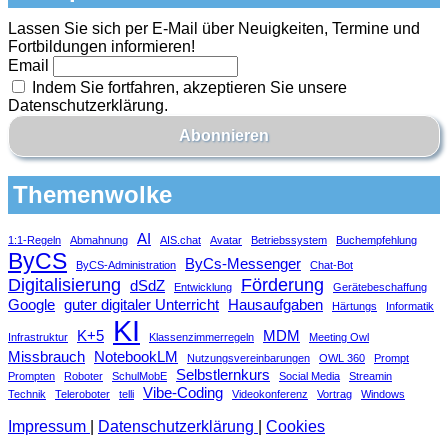
Lassen Sie sich per E-Mail über Neuigkeiten, Termine und
Fortbildungen informieren!
Email
Indem Sie fortfahren, akzeptieren Sie unsere
Datenschutzerklärung.
Themenwolke
AI
1:1-Regeln
Abmahnung
AIS.chat
Avatar
Betriebssystem
Buchempfehlung
ByCS
ByCs-Messenger
ByCS-Administration
Chat-Bot
Digitalisierung
Förderung
dSdZ
Entwicklung
Gerätebeschaffung
Google
guter digitaler Unterricht
Hausaufgaben
Härtungs
Informatik
KI
K+5
MDM
Infrastruktur
Klassenzimmerregeln
Meeting Owl
Missbrauch
NotebookLM
Nutzungsvereinbarungen
OWL 360
Prompt
Selbstlernkurs
Prompten
Roboter
SchulMobE
Social Media
Streamin
Vibe-Coding
Technik
Teleroboter
telli
Videokonferenz
Vortrag
Windows
Impressum
|
Datenschutzerklärung
|
Cookies