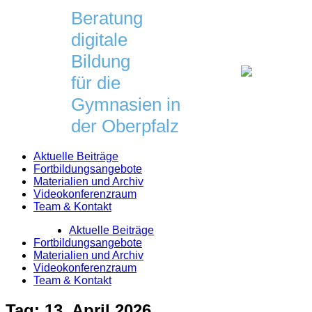
Skip
Beratung
to
digitale
content
Bildung
für die
Gymnasien in
der Oberpfalz
Aktuelle Beiträge
Fortbildungsangebote
Materialien und Archiv
Videokonferenzraum
Team & Kontakt
Aktuelle Beiträge
Fortbildungsangebote
Materialien und Archiv
Videokonferenzraum
Team & Kontakt
Tag:
13. April 2026