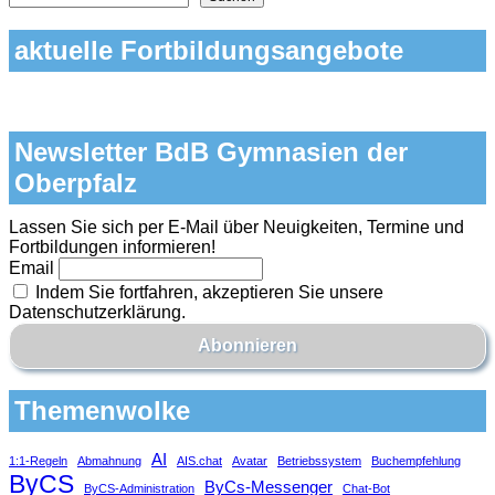
aktuelle Fortbildungsangebote
Newsletter BdB Gymnasien der
Oberpfalz
Lassen Sie sich per E-Mail über Neuigkeiten, Termine und
Fortbildungen informieren!
Email
Indem Sie fortfahren, akzeptieren Sie unsere
Datenschutzerklärung.
Themenwolke
AI
1:1-Regeln
Abmahnung
AIS.chat
Avatar
Betriebssystem
Buchempfehlung
ByCS
ByCs-Messenger
ByCS-Administration
Chat-Bot