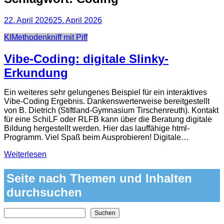
22. April 2026
25. April 2026
Categories
KI
Methodenkniff mit Piff
Vibe-Coding: digitale Slinky-
Erkundung
Ein weiteres sehr gelungenes Beispiel für ein interaktives
Vibe-Coding Ergebnis. Dankenswerterweise bereitgestellt
von B. Dietrich (Stiftland-Gymnasium Tirschenreuth). Kontakt
für eine SchiLF oder RLFB kann über die Beratung digitale
Bildung hergestellt werden. Hier das lauffähige html-
Programm. Viel Spaß beim Ausprobieren! Digitale…
Weiterlesen
Seite nach Themen und Inhalten
durchsuchen
Nach Themen und Inhalten auf der Seite suchen
Suchen