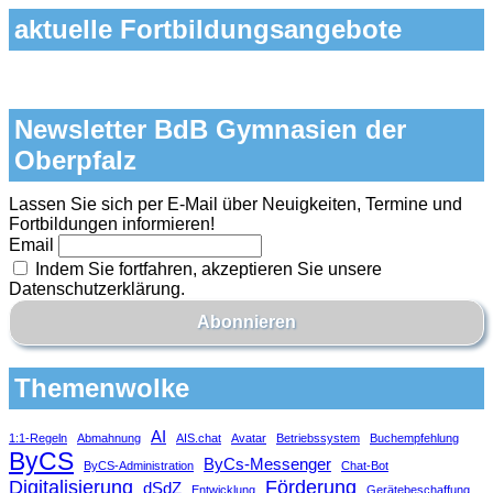
aktuelle Fortbildungsangebote
Newsletter BdB Gymnasien der
Oberpfalz
Lassen Sie sich per E-Mail über Neuigkeiten, Termine und
Fortbildungen informieren!
Email
Indem Sie fortfahren, akzeptieren Sie unsere
Datenschutzerklärung.
Themenwolke
AI
1:1-Regeln
Abmahnung
AIS.chat
Avatar
Betriebssystem
Buchempfehlung
ByCS
ByCs-Messenger
ByCS-Administration
Chat-Bot
Digitalisierung
Förderung
dSdZ
Entwicklung
Gerätebeschaffung