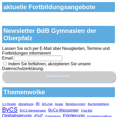
aktuelle Fortbildungsangebote
Newsletter BdB Gymnasien der
Oberpfalz
Lassen Sie sich per E-Mail über Neuigkeiten, Termine und
Fortbildungen informieren!
Email
Indem Sie fortfahren, akzeptieren Sie unsere
Datenschutzerklärung.
Themenwolke
AI
1:1-Regeln
Abmahnung
AIS.chat
Avatar
Betriebssystem
Buchempfehlung
ByCS
ByCs-Messenger
ByCS-Administration
Chat-Bot
Digitalisierung
Förderung
dSdZ
Entwicklung
Gerätebeschaffung