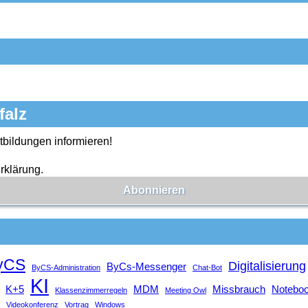
falz
tbildungen informieren!
rklärung.
yCS
Digitalisierung
ByCs-Messenger
ByCS-Administration
Chat-Bot
KI
K+5
MDM
Missbrauch
Notebo
Klassenzimmerregeln
Meeting Owl
Videokonferenz
Vortrag
Windows