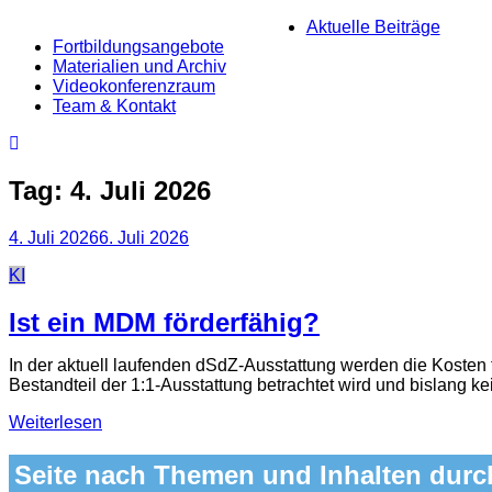
Skip
Aktuelle Beiträge
to
Fortbildungsangebote
content
Materialien und Archiv
Videokonferenzraum
Team & Kontakt
Tag:
4. Juli 2026
4. Juli 2026
6. Juli 2026
Categories
KI
Ist ein MDM förderfähig?
In der aktuell laufenden dSdZ‑Ausstattung werden die Kosten 
Bestandteil der 1:1‑Ausstattung betrachtet wird und bislang k
Weiterlesen
Seite nach Themen und Inhalten dur