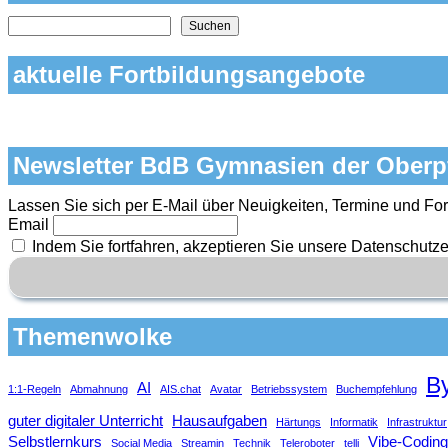
Nach Themen und Inhalten auf der Seite suchen
Suchen
aktuelle Fortbildungsangebote
Newsletter BdB Gymnasien der Oberp
Lassen Sie sich per E-Mail über Neuigkeiten, Termine und For
Email
Indem Sie fortfahren, akzeptieren Sie unsere Datenschutze
Themenwolke
B
AI
1:1-Regeln
Abmahnung
AIS.chat
Avatar
Betriebssystem
Buchempfehlung
guter digitaler Unterricht
Hausaufgaben
Härtungs
Informatik
Infrastruktur
Selbstlernkurs
Vibe-Coding
Social Media
Streamin
Technik
Teleroboter
telli