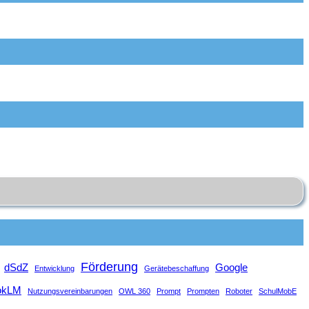
Förderung
dSdZ
Google
Entwicklung
Gerätebeschaffung
okLM
Nutzungsvereinbarungen
OWL 360
Prompt
Prompten
Roboter
SchulMobE