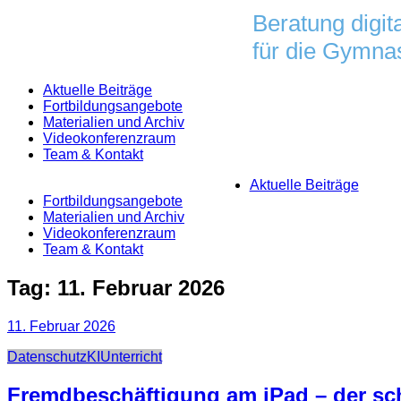
Skip
Beratung digit
to
für die Gymnas
content
Aktuelle Beiträge
Fortbildungsangebote
Materialien und Archiv
Videokonferenzraum
Team & Kontakt
Aktuelle Beiträge
Fortbildungsangebote
Materialien und Archiv
Videokonferenzraum
Team & Kontakt
Tag:
11. Februar 2026
11. Februar 2026
Categories
Datenschutz
KI
Unterricht
Fremdbeschäftigung am iPad – der sch