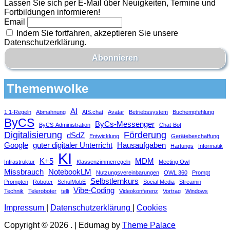
Lassen Sie sich per E-Mail über Neuigkeiten, Termine und
Fortbildungen informieren!
Email
Indem Sie fortfahren, akzeptieren Sie unsere
Datenschutzerklärung.
Themenwolke
AI
1:1-Regeln
Abmahnung
AIS.chat
Avatar
Betriebssystem
Buchempfehlung
ByCS
ByCs-Messenger
ByCS-Administration
Chat-Bot
Digitalisierung
Förderung
dSdZ
Entwicklung
Gerätebeschaffung
Google
guter digitaler Unterricht
Hausaufgaben
Härtungs
Informatik
KI
K+5
MDM
Infrastruktur
Klassenzimmerregeln
Meeting Owl
Missbrauch
NotebookLM
Nutzungsvereinbarungen
OWL 360
Prompt
Selbstlernkurs
Prompten
Roboter
SchulMobE
Social Media
Streamin
Vibe-Coding
Technik
Teleroboter
telli
Videokonferenz
Vortrag
Windows
Impressum
|
Datenschutzerklärung
|
Cookies
Copyright © 2026
.
|
Edumag by
Theme Palace