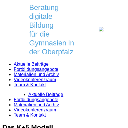
Skip
Beratung
to
digitale
content
Bildung
für die
Gymnasien in
der Oberpfalz
Aktuelle Beiträge
Fortbildungsangebote
Materialien und Archiv
Videokonferenzraum
Team & Kontakt
Aktuelle Beiträge
Fortbildungsangebote
Materialien und Archiv
Videokonferenzraum
Team & Kontakt
Das K+5 Modell