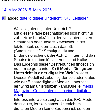
14. März 2026
15. März 2026
Categories
KI
Tagged
guter digitaler Unterricht
,
K+5
,
Leitfaden
Was ist guter digitaler Unterricht?
Mit dieser Frage beschäftig(t)en sich nicht nur
zahlreiche Lehrkräfte in den verschiedensten
Schularten oder unsere Newsletter in der
letzten Zeit, sondern auch das ISB
(Staatsinstitut für Schulqualität und
Bildungsforschung), die ALP Dillingen und das
Staatsministerium für Unterricht und Kultus.
Das Ergebnis dieser Bestrebungen findet sich
nun im so genannten
K+5-Modell für “guten
Unterricht in einer digitalen Welt”
wieder.
Dieses Modell ist zukünftig der Leitfaden dafür,
wie der Einsatz digitaler Medien Unterricht
lernwirksam unterstützen kann.
[Quelle:
mebis
Magazin – Guter Unterricht in einer digitalen
Welt
]
Interessanterweise zeigt auch das K+5-Modell,
dass guter, lernwirksamer Unterricht mit
digitalen Medien keine Zauberei ist, sondern