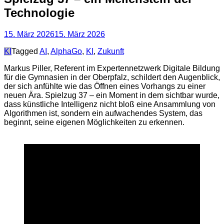
Technologie
15. März 2026
15. März 2026
Categories
KI
Tagged
AI
,
AlphaGo
,
KI
,
Zukunft
Markus Piller, Referent im Expertennetzwerk Digitale Bildung
für die Gymnasien in der Oberpfalz, schildert den Augenblick,
der sich anfühlte wie das Öffnen eines Vorhangs zu einer
neuen Ära. Spielzug 37 – ein Moment in dem sichtbar wurde,
dass künstliche Intelligenz nicht bloß eine Ansammlung von
Algorithmen ist, sondern ein aufwachendes System, das
beginnt, seine eigenen Möglichkeiten zu erkennen.