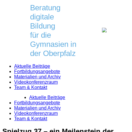
Skip
Beratung
to
digitale
content
Bildung
für die
Gymnasien in
der Oberpfalz
Aktuelle Beiträge
Fortbildungsangebote
Materialien und Archiv
Videokonferenzraum
Team & Kontakt
Aktuelle Beiträge
Fortbildungsangebote
Materialien und Archiv
Videokonferenzraum
Team & Kontakt
Spielzug 37 – ein Meilenstein der