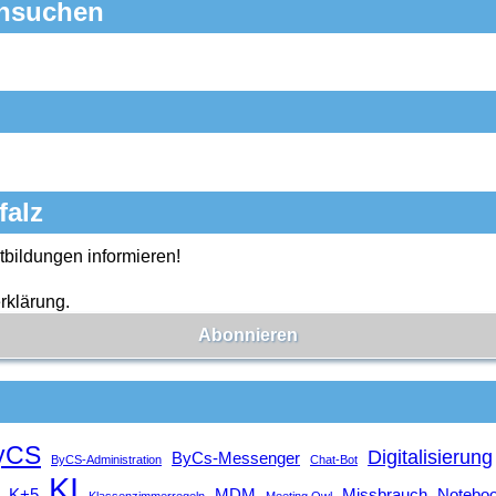
chsuchen
falz
tbildungen informieren!
rklärung.
yCS
Digitalisierung
ByCs-Messenger
ByCS-Administration
Chat-Bot
KI
K+5
MDM
Missbrauch
Notebo