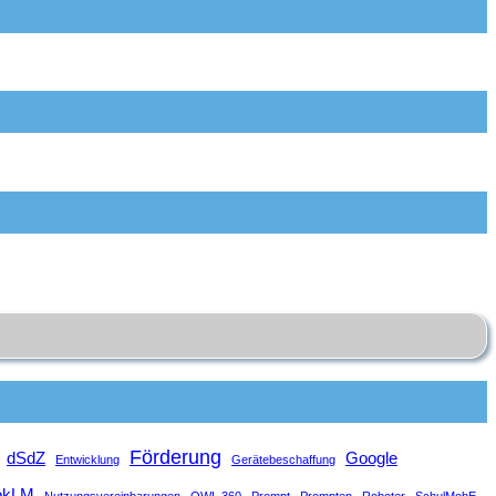
Förderung
dSdZ
Google
Entwicklung
Gerätebeschaffung
okLM