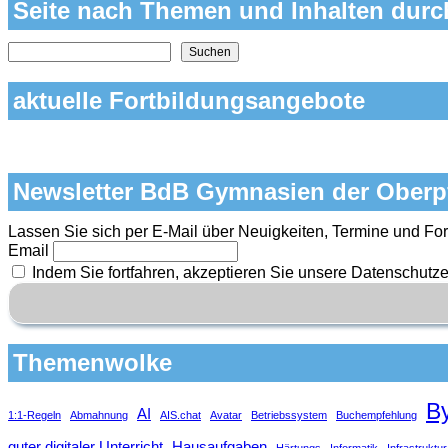
Seite nach Themen und Inhalten dur
Nach Themen und Inhalten auf der Seite suchen
Suchen
aktuelle Fortbildungsangebote
Newsletter BdB Gymnasien der Oberp
Lassen Sie sich per E-Mail über Neuigkeiten, Termine und For
Email
Indem Sie fortfahren, akzeptieren Sie unsere Datenschutze
Themenwolke
B
AI
1:1-Regeln
Abmahnung
AIS.chat
Avatar
Betriebssystem
Buchempfehlung
guter digitaler Unterricht
Hausaufgaben