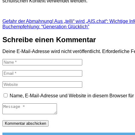
schulischen Kontext verwendet werden.
Beitragsnavigation
Gefahr der Abmahnung! Aus „telli“ wird „AIS.chat“: Wichtige 
Buchempfehlung: “Generation Glücklich”
Schreibe einen Kommentar
Deine E-Mail-Adresse wird nicht veröffentlicht.
Erforderliche F
Name, E-Mail-Adresse und Website in diesem Browser fü