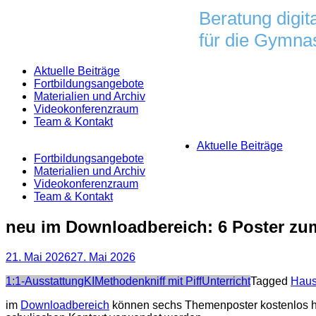
Skip
Beratung digit
to
für die Gymnas
content
Aktuelle Beiträge
Fortbildungsangebote
Materialien und Archiv
Videokonferenzraum
Team & Kontakt
Aktuelle Beiträge
Fortbildungsangebote
Materialien und Archiv
Videokonferenzraum
Team & Kontakt
neu im Downloadbereich: 6 Poster z
21. Mai 2026
27. Mai 2026
Categories
1:1-Ausstattung
KI
Methodenkniff mit Piff
Unterricht
Tagged
Haus
im
Downloadbereich
können sechs Themenposter kostenlos h